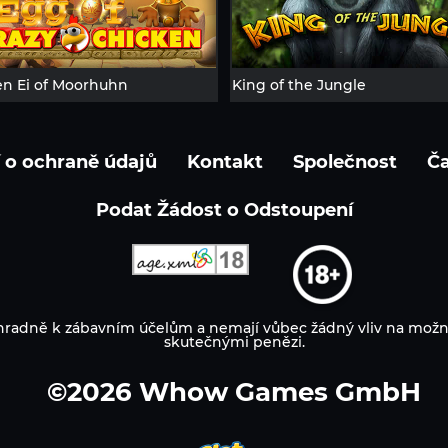
en Ei of Moorhuhn
King of the Jungle
 o ochraně údajů
Kontakt
Společnost
Ča
Podat Žádost o Odstoupení
výhradně k zábavním účelům a nemají vůbec žádný vliv na možn
skutečnými penězi.
©2026 Whow Games GmbH