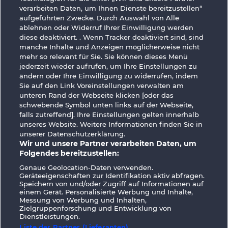
Palace of Treasures
Horsemen
verarbeiten Daten, um Ihnen Dienste bereitzustellen“
aufgeführten Zwecke. Durch Auswahl von Alle
ablehnen oder Widerruf Ihrer Einwilligung werden
diese deaktiviert. . Wenn Tracker deaktiviert sind, sind
manche Inhalte und Anzeigen möglicherweise nicht
mehr so ​​relevant für Sie. Sie können dieses Menü
jederzeit wieder aufrufen, um Ihre Einstellungen zu
ändern oder Ihre Einwilligung zu widerrufen, indem
Magic Book 6
Magic Book
Sie auf den Link Voreinstellungen verwalten am
unteren Rand der Webseite klicken [oder das
schwebende Symbol unten links auf der Webseite,
AGB
Datenschutz
Impressum
falls zutreffend]. Ihre Einstellungen gelten innerhalb
unseres Website. Weitere Informationen finden Sie in
unserer Datenschutzerklärung.
Unternehmensseite
FAQ
Facebook
Wir und unsere Partner verarbeiten Daten, um
Folgendes bereitzustellen:
Widerruf einreichen
Genaue Geolocation-Daten verwenden.
Geräteeigenschaften zur Identifikation aktiv abfragen.
Speichern von und/oder Zugriff auf Informationen auf
einem Gerät. Personalisierte Werbung und Inhalte,
Messung von Werbung und Inhalten,
Zielgruppenforschung und Entwicklung von
Dienstleistungen.
Social Casino Spiele dienen der reinen
Unterhaltung und haben keinen Einfluss auf
Liste der Partner (Lieferanten)