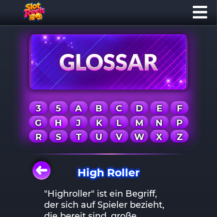
3
5
A
B
C
D
E
F
G
H
J
K
L
M
N
P
R
S
T
U
V
W
X
Z
High Roller
"Highroller" ist ein Begriff,
der sich auf Spieler bezieht,
die bereit sind, große