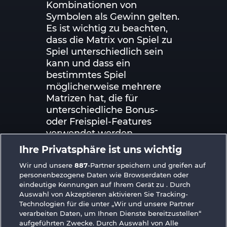
Kombinationen von
Symbolen als Gewinn gelten.
Es ist wichtig zu beachten,
dass die Matrix von Spiel zu
Spiel unterschiedlich sein
kann und dass ein
bestimmtes Spiel
möglicherweise mehrere
Matrizen hat, die für
unterschiedliche Bonus-
oder Freispiel-Features
verwendet werden.
Ihre Privatsphäre ist uns wichtig
Wir und unsere
887
-Partner speichern und greifen auf
personenbezogene Daten wie Browserdaten oder
eindeutige Kennungen auf Ihrem Gerät zu . Durch
Auswahl von Akzeptieren aktivieren Sie Tracking-
Technologien für die unter „Wir und unsere Partner
KOSTENLOS SPIELEN
verarbeiten Daten, um Ihnen Dienste bereitzustellen“
aufgeführten Zwecke. Durch Auswahl von Alle