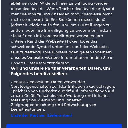
ablehnen oder Widerruf Ihrer Einwilligung werden
diese deaktiviert. . Wenn Tracker deaktiviert sind, sind
manche Inhalte und Anzeigen möglicherweise nicht
mehr so ​​relevant für Sie. Sie können dieses Menü
jederzeit wieder aufrufen, um Ihre Einstellungen zu
Mysteries of Karnak
EGGSTRA Wilds
ändern oder Ihre Einwilligung zu widerrufen, indem
Sie auf den Link Voreinstellungen verwalten am
unteren Rand der Webseite klicken [oder das
schwebende Symbol unten links auf der Webseite,
falls zutreffend]. Ihre Einstellungen gelten innerhalb
unseres Website. Weitere Informationen finden Sie in
The Three Musketeers
The Warlocks Book
unserer Datenschutzerklärung.
Wir und unsere Partner verarbeiten Daten, um
Folgendes bereitzustellen:
Genaue Geolocation-Daten verwenden.
Geräteeigenschaften zur Identifikation aktiv abfragen.
Speichern von und/oder Zugriff auf Informationen auf
AGB
Datenschutz
Impressum
einem Gerät. Personalisierte Werbung und Inhalte,
Messung von Werbung und Inhalten,
Zielgruppenforschung und Entwicklung von
Unternehmensseite
FAQ
Facebook
Dienstleistungen.
Liste der Partner (Lieferanten)
Widerruf einreichen