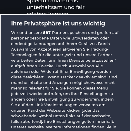
Spielautomaten als
unterhaltsam und fair
erleben können.
Ihre Privatsphäre ist uns wichtig
Wir und unsere
887
-Partner speichern und greifen auf
personenbezogene Daten wie Browserdaten oder
eindeutige Kennungen auf Ihrem Gerät zu . Durch
Auswahl von Akzeptieren aktivieren Sie Tracking-
Technologien für die unter „Wir und unsere Partner
KOSTENLOS SPIELEN
verarbeiten Daten, um Ihnen Dienste bereitzustellen“
aufgeführten Zwecke. Durch Auswahl von Alle
ablehnen oder Widerruf Ihrer Einwilligung werden
diese deaktiviert. . Wenn Tracker deaktiviert sind, sind
manche Inhalte und Anzeigen möglicherweise nicht
mehr so ​​relevant für Sie. Sie können dieses Menü
jederzeit wieder aufrufen, um Ihre Einstellungen zu
7 Supernova Fruits New Limits
Lucky Pharaoh Wild
ändern oder Ihre Einwilligung zu widerrufen, indem
Sie auf den Link Voreinstellungen verwalten am
unteren Rand der Webseite klicken [oder das
schwebende Symbol unten links auf der Webseite,
falls zutreffend]. Ihre Einstellungen gelten innerhalb
unseres Website. Weitere Informationen finden Sie in