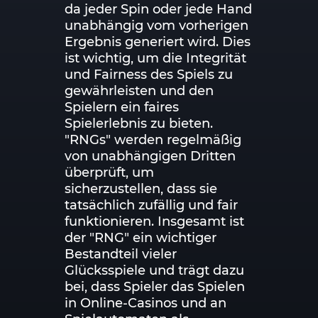
da jeder Spin oder jede Hand
unabhängig vom vorherigen
Ergebnis generiert wird. Dies
ist wichtig, um die Integrität
und Fairness des Spiels zu
gewährleisten und den
Spielern ein faires
Spielerlebnis zu bieten.
"RNGs" werden regelmäßig
von unabhängigen Dritten
überprüft, um
sicherzustellen, dass sie
tatsächlich zufällig und fair
funktionieren. Insgesamt ist
der "RNG" ein wichtiger
Bestandteil vieler
Glücksspiele und trägt dazu
bei, dass Spieler das Spielen
in Online-Casinos und an