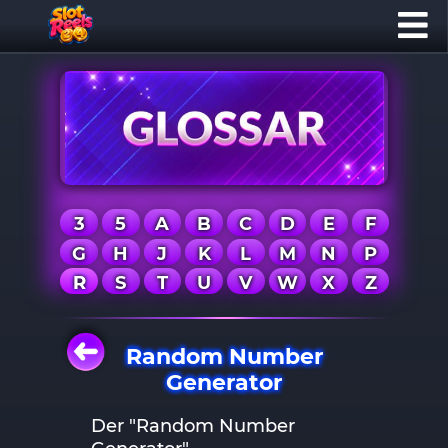
3
5
A
B
C
D
E
F
G
H
J
K
L
M
N
P
R
S
T
U
V
W
X
Z
Random Number
Generator
Der "Random Number