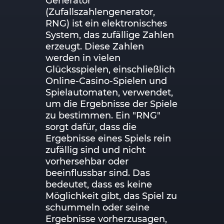
Generator"
(Zufallszahlengenerator,
RNG) ist ein elektronisches
System, das zufällige Zahlen
erzeugt. Diese Zahlen
werden in vielen
Glücksspielen, einschließlich
Online-Casino-Spielen und
Spielautomaten, verwendet,
um die Ergebnisse der Spiele
zu bestimmen. Ein "RNG"
sorgt dafür, dass die
Ergebnisse eines Spiels rein
zufällig sind und nicht
vorhersehbar oder
beeinflussbar sind. Das
bedeutet, dass es keine
Möglichkeit gibt, das Spiel zu
schummeln oder seine
Ergebnisse vorherzusagen,