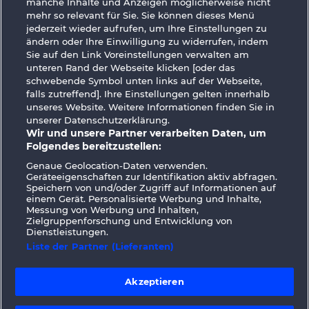
manche Inhalte und Anzeigen möglicherweise nicht
mehr so ​​relevant für Sie. Sie können dieses Menü
jederzeit wieder aufrufen, um Ihre Einstellungen zu
Blitz Coins
Piggy Kings
ändern oder Ihre Einwilligung zu widerrufen, indem
Sie auf den Link Voreinstellungen verwalten am
unteren Rand der Webseite klicken [oder das
schwebende Symbol unten links auf der Webseite,
falls zutreffend]. Ihre Einstellungen gelten innerhalb
unseres Website. Weitere Informationen finden Sie in
7 Supernova Fruits
Total Eclipse
unserer Datenschutzerklärung.
Wir und unsere Partner verarbeiten Daten, um
Folgendes bereitzustellen:
Genaue Geolocation-Daten verwenden.
Geräteeigenschaften zur Identifikation aktiv abfragen.
Speichern von und/oder Zugriff auf Informationen auf
AGB
Datenschutz
Impressum
einem Gerät. Personalisierte Werbung und Inhalte,
Messung von Werbung und Inhalten,
Zielgruppenforschung und Entwicklung von
Unternehmensseite
FAQ
Facebook
Dienstleistungen.
Liste der Partner (Lieferanten)
Widerruf einreichen
Akzeptieren