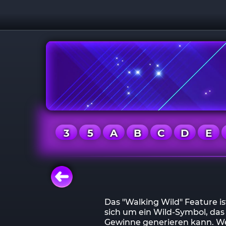
3
5
A
B
C
D
E
Das "Walking Wild" Feature is
sich um ein Wild-Symbol, das
Gewinne generieren kann. We