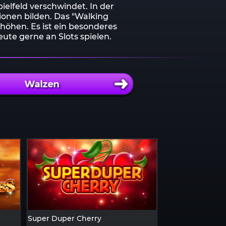
ielfeld verschwindet. In der
onen bilden. Das "Walking
höhen. Es ist ein besonderes
eute gerne an Slots spielen.
Walzen
Super Duper Cherry