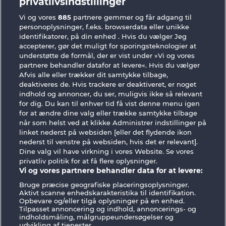
privatlivsindstillinger
Egyptian Moon
Piggy Kings
Vi og vores
885
partnere gemmer og får adgang til
personoplysninger, f.eks. browserdata eller unikke
identifikatorer, på din enhed . Hvis du vælger Jeg
accepterer, gør det muligt for sporingsteknologier at
understøtte de formål, der er vist under »Vi og vores
partnere behandler datafor at levere«. Hvis du vælger
Afvis alle eller trækker dit samtykke tilbage,
deaktiveres de. Hvis trackere er deaktiveret, er noget
Simply The Best
Super Duper Moorhuhn
indhold og annoncer, du ser, muligvis ikke så relevant
for dig. Du kan til enhver tid få vist denne menu igen
for at ændre dine valg eller trække samtykke tilbage
Vilkår og betingelser
Datasikkerhed
når som helst ved at klikke Administrer indstillinger på
linket nederst på websiden [eller det flydende ikon
nederst til venstre på websiden, hvis det er relevant].
Kontakt
Virksomhed
FAQ
Facebook
Dine valg vil have virkning i vores Website. Se vores
privatliv politik for at få flere oplysninger.
Indsend anmodning om tilbagetrækning
Vi og vores partnere behandler data for at levere:
Bruge præcise geografiske placeringsoplysninger.
Aktivt scanne enhedskarakteristika til identifikation.
Opbevare og/eller tilgå oplysninger på en enhed.
Tilpasset annoncering og indhold, annoncerings- og
indholdsmåling, målgruppeundersøgelser og
udvikling af tjenester.