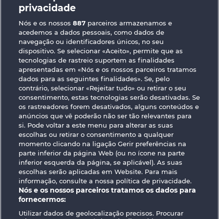
Palace of Treasures
40 Thieves
privacidade
Nós e os nossos
887
parceiros armazenamos e
acedemos a dados pessoais, como dados de
navegação ou identificadores únicos, no seu
dispositivo. Se selecionar «Aceito», permite que as
tecnologias de rastreio suportem as finalidades
apresentadas em «Nós e os nossos parceiros tratamos
Magic Book
Gates of Persia
dados para as seguintes finalidades». Se, pelo
contrário, selecionar «Rejeitar tudo» ou retirar o seu
consentimento, estas tecnologias serão desativadas. Se
os rastreadores forem desativados, alguns conteúdos e
Termos e Condições
anúncios que vê poderão não ser tão relevantes para
si. Pode voltar a este menu para alterar as suas
Declaração de Privacidade
Marca
escolhas ou retirar o consentimento a qualquer
momento clicando na ligação Gerir preferências na
Empresa
Perguntas frequentes
parte inferior da página Web (ou no ícone na parte
inferior esquerda da página, se aplicável). As suas
escolhas serão aplicadas em Website. Para mais
Facebook
informação, consulte a nossa política de privacidade.
Nós e os nossos parceiros tratamos os dados para
Enviar pedido de rescisão
fornecermos:
Utilizar dados de geolocalização precisos. Procurar