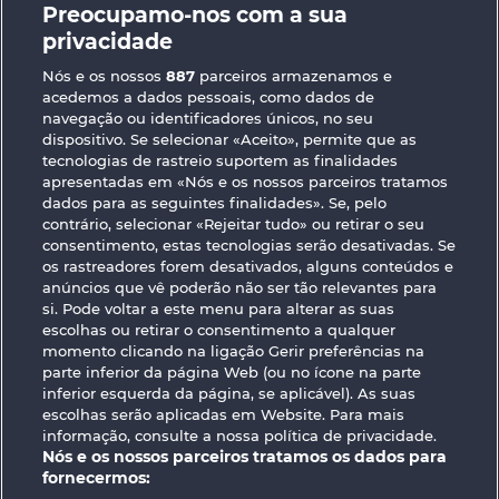
Preocupamo-nos com a sua
The black Book of Pirates
Jack Potter & the Book of Dynasties 6
privacidade
Nós e os nossos
887
parceiros armazenamos e
acedemos a dados pessoais, como dados de
navegação ou identificadores únicos, no seu
dispositivo. Se selecionar «Aceito», permite que as
tecnologias de rastreio suportem as finalidades
apresentadas em «Nós e os nossos parceiros tratamos
Jack Potter and the Book of Dynasties
Magic Book
dados para as seguintes finalidades». Se, pelo
contrário, selecionar «Rejeitar tudo» ou retirar o seu
consentimento, estas tecnologias serão desativadas. Se
os rastreadores forem desativados, alguns conteúdos e
Termos e Condições
anúncios que vê poderão não ser tão relevantes para
si. Pode voltar a este menu para alterar as suas
Declaração de Privacidade
Marca
escolhas ou retirar o consentimento a qualquer
momento clicando na ligação Gerir preferências na
Empresa
Perguntas frequentes
parte inferior da página Web (ou no ícone na parte
inferior esquerda da página, se aplicável). As suas
escolhas serão aplicadas em Website. Para mais
Facebook
informação, consulte a nossa política de privacidade.
Nós e os nossos parceiros tratamos os dados para
Enviar pedido de rescisão
fornecermos: