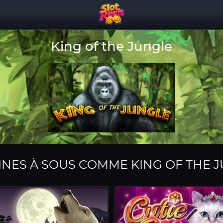
King of the Jungle
NES À SOUS COMME KING OF THE 