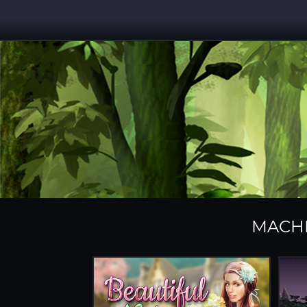
MACHI