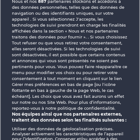
Nous et nos
887
partenaires stockons et accédons à
des données personnelles, telles que des données de
Mallorca Wilds
Atlas of Legends
navigation ou des identifiants uniques, sur votre
appareil . Si vous sélectionnez J'accepte, les
technologies de suivi prendront en charge les finalités
affichées dans la section « Nous et nos partenaires
traitons des données pour fournir ». . Si vous choisissez
Tout refuser ou que vous retirez votre consentement,
elles seront désactivées. Si les technologies de suivi
Robin & his girl
Roman Legion
sont désactivées, il est possible que certains contenus
et annonces qui vous sont présentés ne soient pas
pertinents pour vous. Vous pouvez faire réapparaître ce
menu pour modifier vos choix ou pour retirer votre
CGU
Charte de confidentialité
consentement à tout moment en cliquant sur le lien
Gérer mes préférences en bas de page [ou l'icône
Mentions légales
Société
FAQ
flottante en bas à gauche de la page Web, le cas
échéant]. Les choix que vous avez fait aurons un effet
sur notre ou nos Site Web. Pour plus d’informations,
Facebook
reportez-vous à notre politique de confidentialité.
Nos équipes ainsi que nos partenaires externes,
Envoyer la demande de rétractation
traitent des données selon les finalités suivantes :
Utiliser des données de géolocalisation précises.
Analyser activement les caractéristiques de l’appareil
pour l’identification. Conserver et/ou accéder à des