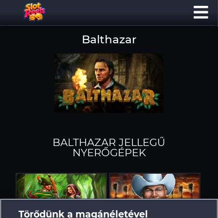
Balthazar
BALTHAZAR JELLEGŰ
NYERŐGÉPEK
Törődünk a magánéletével