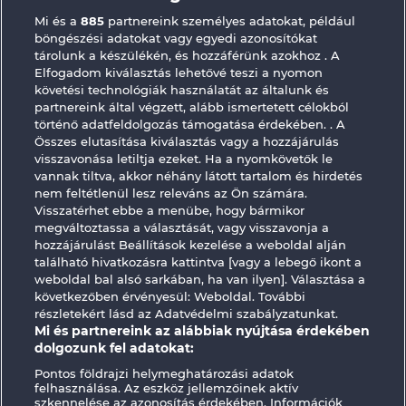
Mi és a
885
partnereink személyes adatokat, például
Robin & his girl
Texas Tycoon
böngészési adatokat vagy egyedi azonosítókat
tárolunk a készülékén, és hozzáférünk azokhoz . A
Elfogadom kiválasztás lehetővé teszi a nyomon
követési technológiák használatát az általunk és
partnereink által végzett, alább ismertetett célokból
történő adatfeldolgozás támogatása érdekében. . A
Összes elutasítása kiválasztás vagy a hozzájárulás
Secret Mission
Fort Brave
visszavonása letiltja ezeket. Ha a nyomkövetők le
vannak tiltva, akkor néhány látott tartalom és hirdetés
nem feltétlenül lesz releváns az Ön számára.
Visszatérhet ebbe a menübe, hogy bármikor
Részvételi feltételek
megváltoztassa a választását, vagy visszavonja a
hozzájárulást Beállítások kezelése a weboldal alján
Adatkezelési tájékoztató
Impresszum
található hivatkozásra kattintva [vagy a lebegő ikont a
weboldal bal alsó sarkában, ha van ilyen]. Választása a
következőben érvényesül: Weboldal. További
A cég
GYIK
Facebook
részletekért lásd az Adatvédelmi szabályzatunkat.
Mi és partnereink az alábbiak nyújtása érdekében
Visszavonási kérelem benyújtása
dolgozunk fel adatokat:
Pontos földrajzi helymeghatározási adatok
felhasználása. Az eszköz jellemzőinek aktív
szkennelése az azonosítás érdekében. Információk