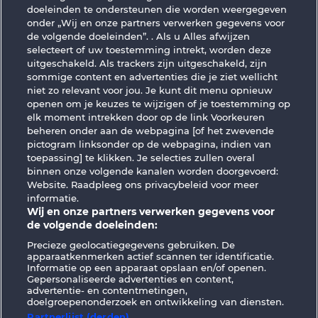
Cutie Cat
Beautiful Nature
doeleinden te ondersteunen die worden weergegeven
onder „Wij en onze partners verwerken gegevens voor
de volgende doeleinden”. . Als u Alles afwijzen
selecteert of uw toestemming intrekt, worden deze
uitgeschakeld. Als trackers zijn uitgeschakeld, zijn
sommige content en advertenties die je ziet wellicht
niet zo relevant voor jou. Je kunt dit menu opnieuw
openen om je keuzes te wijzigen of je toestemming op
Duck Shooter
Majestic King
elk moment intrekken door op de link Voorkeuren
beheren onder aan de webpagina [of het zwevende
pictogram linksonder op de webpagina, indien van
Algemene voorwaarden
Privacyverklaring
toepassing] te klikken. Je selecties zullen overal
binnen onze volgende kanalen worden doorgevoerd:
Website. Raadpleeg ons privacybeleid voor meer
Colofon
Bedrijf
FAQ
Facebook
informatie.
Wij en onze partners verwerken gegevens voor
Terugbetalingsverzoek indienen
de volgende doeleinden:
Precieze geolocatiegegevens gebruiken. De
apparaatkenmerken actief scannen ter identificatie.
Informatie op een apparaat opslaan en/of openen.
Gepersonaliseerde advertenties en content,
advertentie- en contentmetingen,
doelgroepenonderzoek en ontwikkeling van diensten.
Sociale casino games zijn enkel bedoeld voor
entertainment en hebben absoluut geen
Partnerlijst (derden)