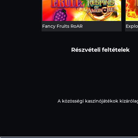
Fancy Fruits RoAR
Expl
Részvételi feltételek
A közösségi kaszinójátékok kizárólag