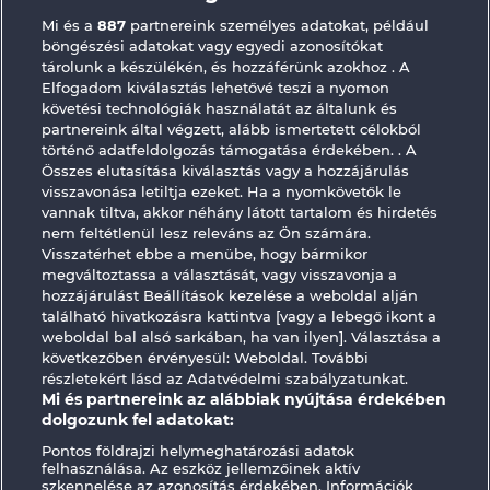
Mi és a
887
partnereink személyes adatokat, például
Majestic King
King of the Jungle
böngészési adatokat vagy egyedi azonosítókat
tárolunk a készülékén, és hozzáférünk azokhoz . A
Elfogadom kiválasztás lehetővé teszi a nyomon
követési technológiák használatát az általunk és
partnereink által végzett, alább ismertetett célokból
történő adatfeldolgozás támogatása érdekében. . A
Összes elutasítása kiválasztás vagy a hozzájárulás
Black Beauty
Wild Rapa Nui
visszavonása letiltja ezeket. Ha a nyomkövetők le
vannak tiltva, akkor néhány látott tartalom és hirdetés
nem feltétlenül lesz releváns az Ön számára.
Visszatérhet ebbe a menübe, hogy bármikor
Részvételi feltételek
megváltoztassa a választását, vagy visszavonja a
hozzájárulást Beállítások kezelése a weboldal alján
Adatkezelési tájékoztató
Impresszum
található hivatkozásra kattintva [vagy a lebegő ikont a
weboldal bal alsó sarkában, ha van ilyen]. Választása a
következőben érvényesül: Weboldal. További
A cég
GYIK
Facebook
részletekért lásd az Adatvédelmi szabályzatunkat.
Mi és partnereink az alábbiak nyújtása érdekében
Visszavonási kérelem benyújtása
dolgozunk fel adatokat:
Pontos földrajzi helymeghatározási adatok
felhasználása. Az eszköz jellemzőinek aktív
szkennelése az azonosítás érdekében. Információk