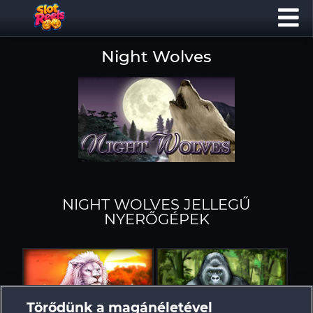
Night Wolves
NIGHT WOLVES JELLEGŰ
NYERŐGÉPEK
Törődünk a magánéletével