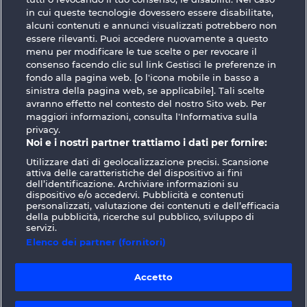
GOLDEN EI OF
FOREVER
in cui queste tecnologie dovessero essere disabilitate,
MOORHUHN
DIAMONDS
alcuni contenuti e annunci visualizzati potrebbero non
Mostra tutti i giochi
essere rilevanti. Puoi accedere nuovamente a questo
menu per modificare le tue scelte o per revocare il
consenso facendo clic sul link Gestisci le preferenze in
Termini e condizioni
fondo alla pagina web. [o l'icona mobile in basso a
sinistra della pagina web, se applicabile]. Tali scelte
avranno effetto nel contesto del nostro Sito web. Per
Informativa sulla privacy
Note legali
maggiori informazioni, consulta l'Informativa sulla
privacy.
Società
FAQ
Facebook
Noi e i nostri partner trattiamo i dati per fornire:
Utilizzare dati di geolocalizzazione precisi. Scansione
Invia richiesta di recesso
attiva delle caratteristiche del dispositivo ai fini
dell’identificazione. Archiviare informazioni su
dispositivo e/o accedervi. Pubblicità e contenuti
personalizzati, valutazione dei contenuti e dell’efficacia
della pubblicità, ricerche sul pubblico, sviluppo di
servizi.
Elenco dei partner (fornitori)
I giochi social da casinò sono volti
esclusivamente all'intrattenimento e non
esercitano alcuna influenza sull’eventuale
Accetto
futuro utilizzo di giochi d'azzardo con denaro
reale.