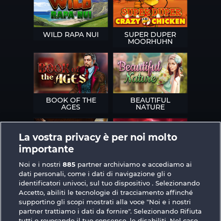
WILD RAPA NUI
SUPER DUPER
MOORHUHN
BOOK OF THE
BEAUTIFUL
AGES
NATURE
La vostra privacy è per noi molto
importante
Noi e i nostri
885
partner archiviamo e accediamo ai
SIMPLY THE BEST
ROYAL SEVEN
dati personali, come i dati di navigazione gli o
identificatori univoci, sul tuo dispositivo . Selezionando
Accetto, abiliti le tecnologie di tracciamento affinché
supportino gli scopi mostrati alla voce "Noi e i nostri
partner trattiamo i dati da fornire". Selezionando Rifiuta
tutti o revocando il tuo consenso, le disabiliti. Nel caso