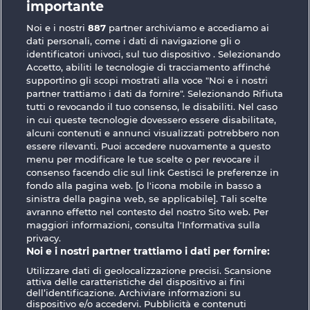
importante
Medusa's Lair
Demi Gods V
Noi e i nostri
887
partner archiviamo e accediamo ai
dati personali, come i dati di navigazione gli o
identificatori univoci, sul tuo dispositivo . Selezionando
Accetto, abiliti le tecnologie di tracciamento affinché
supportino gli scopi mostrati alla voce "Noi e i nostri
partner trattiamo i dati da fornire". Selezionando Rifiuta
The Guardian God: Heimdall's Horn
Gates Of Ishtar
tutti o revocando il tuo consenso, le disabiliti. Nel caso
in cui queste tecnologie dovessero essere disabilitate,
alcuni contenuti e annunci visualizzati potrebbero non
essere rilevanti. Puoi accedere nuovamente a questo
Termini e condizioni
menu per modificare le tue scelte o per revocare il
consenso facendo clic sul link Gestisci le preferenze in
Informativa sulla privacy
Note legali
fondo alla pagina web. [o l'icona mobile in basso a
sinistra della pagina web, se applicabile]. Tali scelte
avranno effetto nel contesto del nostro Sito web. Per
Società
FAQ
Facebook
maggiori informazioni, consulta l'Informativa sulla
privacy.
Invia richiesta di recesso
Noi e i nostri partner trattiamo i dati per fornire:
Utilizzare dati di geolocalizzazione precisi. Scansione
attiva delle caratteristiche del dispositivo ai fini
dell’identificazione. Archiviare informazioni su
dispositivo e/o accedervi. Pubblicità e contenuti