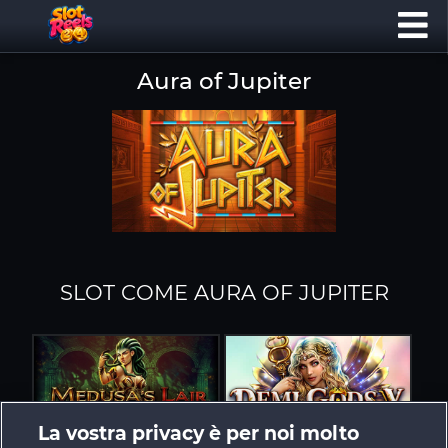
Aura of Jupiter
SLOT COME AURA OF JUPITER
La vostra privacy è per noi molto