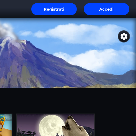
Registrati
Accedi