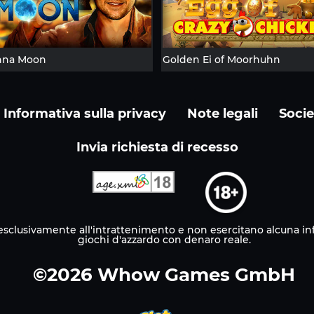
nna Moon
Golden Ei of Moorhuhn
Informativa sulla privacy
Note legali
Socie
Invia richiesta di recesso
 esclusivamente all'intrattenimento e non esercitano alcuna infl
giochi d'azzardo con denaro reale.
©2026 Whow Games GmbH