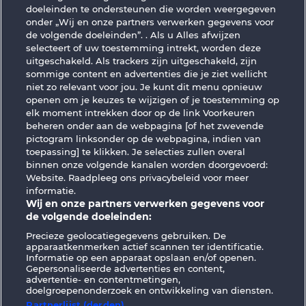
Books and Bulls
Ramses Book
doeleinden te ondersteunen die worden weergegeven
onder „Wij en onze partners verwerken gegevens voor
de volgende doeleinden”. . Als u Alles afwijzen
selecteert of uw toestemming intrekt, worden deze
uitgeschakeld. Als trackers zijn uitgeschakeld, zijn
sommige content en advertenties die je ziet wellicht
niet zo relevant voor jou. Je kunt dit menu opnieuw
openen om je keuzes te wijzigen of je toestemming op
Jack Potter & the Book of Dynasties 6
The Warlocks Book
elk moment intrekken door op de link Voorkeuren
beheren onder aan de webpagina [of het zwevende
pictogram linksonder op de webpagina, indien van
Algemene voorwaarden
Privacyverklaring
toepassing] te klikken. Je selecties zullen overal
binnen onze volgende kanalen worden doorgevoerd:
Website. Raadpleeg ons privacybeleid voor meer
Colofon
Bedrijf
FAQ
Facebook
informatie.
Wij en onze partners verwerken gegevens voor
Terugbetalingsverzoek indienen
de volgende doeleinden:
Precieze geolocatiegegevens gebruiken. De
apparaatkenmerken actief scannen ter identificatie.
Informatie op een apparaat opslaan en/of openen.
Gepersonaliseerde advertenties en content,
advertentie- en contentmetingen,
doelgroepenonderzoek en ontwikkeling van diensten.
Sociale casino games zijn enkel bedoeld voor
entertainment en hebben absoluut geen
Partnerlijst (derden)