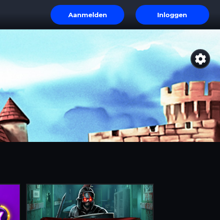
Aanmelden
Inloggen