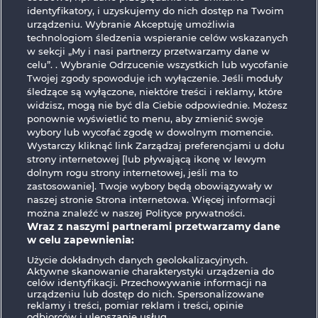
identyfikatory, i uzyskujemy do nich dostęp na Twoim
Back to the Fruits
Explodiac Maxi Play
urządzeniu. Wybranie Akceptuję umożliwia
technologiom śledzenia wspieranie celów wskazanych
w sekcji „My i nasi partnerzy przetwarzamy dane w
celu”. . Wybranie Odrzucenie wszystkich lub wycofanie
Twojej zgody spowoduje ich wyłączenie. Jeśli moduły
śledzące są wyłączone, niektóre treści i reklamy, które
widzisz, mogą nie być dla Ciebie odpowiednie. Możesz
ponownie wyświetlić to menu, aby zmienić swoje
Frooty Troupe Sun Splash
Fruit Love
wybory lub wycofać zgodę w dowolnym momencie.
Wystarczy kliknąć link Zarządzaj preferencjami u dołu
strony internetowej [lub pływającą ikonę w lewym
Zasady i warunki
Polityka prywatności
dolnym rogu strony internetowej, jeśli ma to
zastosowanie]. Twoje wybory będą obowiązywały w
naszej stronie Strona internetowa. Więcej informacji
Nota prawna
Firma
FAQ
Facebook
można znaleźć w naszej Polityce prywatności.
Wraz z naszymi partnerami przetwarzamy dane
Prześlij wniosek o wypłatę
w celu zapewnienia:
Użycie dokładnych danych geolokalizacyjnych.
Aktywne skanowanie charakterystyki urządzenia do
celów identyfikacji. Przechowywanie informacji na
urządzeniu lub dostęp do nich. Spersonalizowane
reklamy i treści, pomiar reklam i treści, opinie
odbiorców i ulepszanie usług.