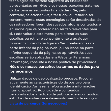
tecnologias de rastreio suportem as finalidades
apresentadas em «Nós e os nossos parceiros tratamos
dados para as seguintes finalidades». Se, pelo
GOLDEN EI OF
FOREVER
MOORHUHN
DIAMONDS
contrário, selecionar «Rejeitar tudo» ou retirar o seu
consentimento, estas tecnologias serão desativadas. Se
Mostrar todos os jogos
os rastreadores forem desativados, alguns conteúdos e
anúncios que vê poderão não ser tão relevantes para
si. Pode voltar a este menu para alterar as suas
Termos e Condições
escolhas ou retirar o consentimento a qualquer
momento clicando na ligação Gerir preferências na
Declaração de Privacidade
Marca
parte inferior da página Web (ou no ícone na parte
inferior esquerda da página, se aplicável). As suas
escolhas serão aplicadas em Website. Para mais
Empresa
Perguntas frequentes
informação, consulte a nossa política de privacidade.
Nós e os nossos parceiros tratamos os dados para
Facebook
fornecermos:
Utilizar dados de geolocalização precisos. Procurar
Enviar pedido de rescisão
ativamente as características do dispositivo para
identificação. Armazenar e/ou aceder a informações
num dispositivo. Publicidade e conteúdos
personalizados, medição de publicidade e conteúdos,
estudos de audiência e desenvolvimento de serviços.
Lista de parceiros (fornecedores)
Os jogos do Casino social destinam-se