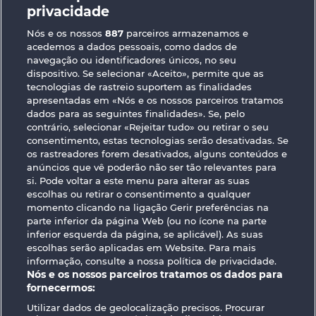
Golden Ei of Moorhuhn
Atlantic Wilds
privacidade
Nós e os nossos
887
parceiros armazenamos e
acedemos a dados pessoais, como dados de
navegação ou identificadores únicos, no seu
dispositivo. Se selecionar «Aceito», permite que as
tecnologias de rastreio suportem as finalidades
apresentadas em «Nós e os nossos parceiros tratamos
Cutie Cat
Night Wolves
dados para as seguintes finalidades». Se, pelo
contrário, selecionar «Rejeitar tudo» ou retirar o seu
consentimento, estas tecnologias serão desativadas. Se
os rastreadores forem desativados, alguns conteúdos e
Termos e Condições
anúncios que vê poderão não ser tão relevantes para
si. Pode voltar a este menu para alterar as suas
Declaração de Privacidade
Marca
escolhas ou retirar o consentimento a qualquer
momento clicando na ligação Gerir preferências na
Empresa
Perguntas frequentes
parte inferior da página Web (ou no ícone na parte
inferior esquerda da página, se aplicável). As suas
escolhas serão aplicadas em Website. Para mais
Facebook
informação, consulte a nossa política de privacidade.
Nós e os nossos parceiros tratamos os dados para
Enviar pedido de rescisão
fornecermos:
Utilizar dados de geolocalização precisos. Procurar