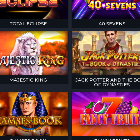
TOTAL ECLIPSE
40 SEVENS
MAJESTIC KING
JACK POTTER AND THE B
OF DYNASTIES