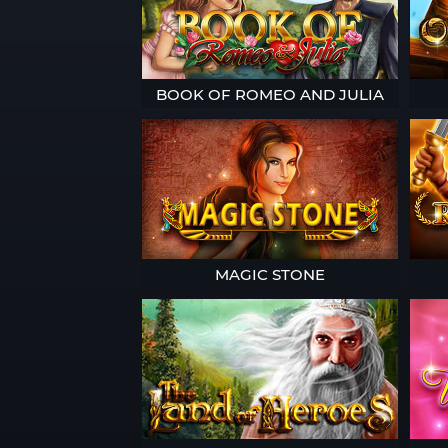
BOOK OF ROMEO AND JULIA
MAGIC STONE