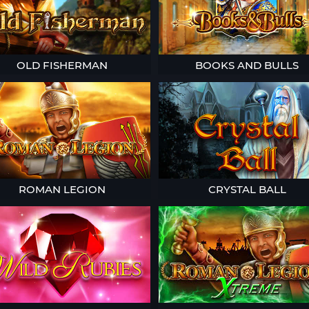
OLD FISHERMAN
BOOKS AND BULLS
ROMAN LEGION
CRYSTAL BALL