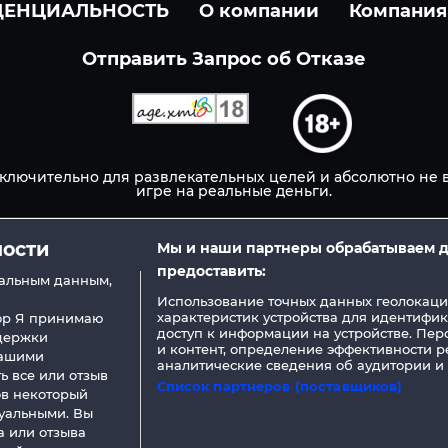
ЕНЦИАЛЬНОСТЬ
О компании
Компания
Отправить Запрос об Отказе
ключительно для развлекательных целей и абсолютно не 
игре на реальные деньги.
©2026 Whow Games GmbH
ности
Мы и наши партнеры обрабатываем д
предоставить:
нальным данным,
Использование точных данных геолокаци
характеристик устройства для идентифик
бор Я принимаю
доступ к информации на устройстве. Пе
ддержки
и контент, определение эффективности р
нашими
аналитические сведения об аудитории и 
ь все или отзыв
Список партнеров (поставщиков)
ов некоторый
туальными. Вы
а или отзыва