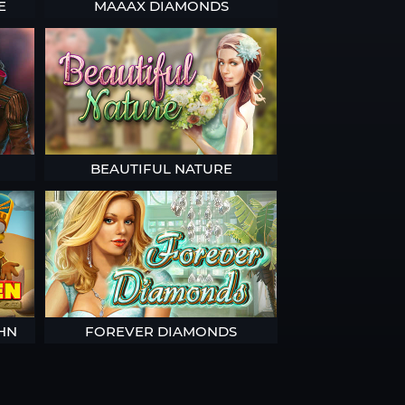
E
MAAAX DIAMONDS
BEAUTIFUL NATURE
HN
FOREVER DIAMONDS