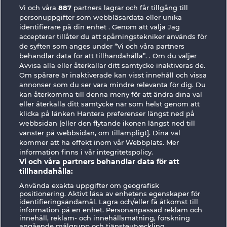
Vi och våra
887
partners lagrar och får tillgång till
Gates Of Ishtar
Demi Gods V
personuppgifter som webbläsardata eller unika
identifierare på din enhet . Genom att välja Jag
accepterar tillåter du att spårningstekniker används för
de syften som anges under ”Vi och våra partners
behandlar data för att tillhandahålla”. . Om du väljer
Avvisa alla eller återkallar ditt samtycke inaktiveras de.
Om spårare är inaktiverade kan visst innehåll och vissa
annonser som du ser vara mindre relevanta för dig. Du
The Guardian God: Heimdall's Horn
Medusa's Lair
kan återkomma till denna meny för att ändra dina val
eller återkalla ditt samtycke när som helst genom att
klicka på länken Hantera preferenser längst ned på
Användarvillkor
Sekretesspolicy
Avtryck
webbsidan [eller den flytande ikonen längst ned till
vänster på webbsidan, om tillämpligt]. Dina val
kommer att ha effekt inom vår Webbplats. Mer
Om Företaget
FAQ
Facebook
information finns i vår integritetspolicy.
Vi och våra partners behandlar data för att
Skicka in en begäran om att ångra köpet
tillhandahålla:
Använda exakta uppgifter om geografisk
positionering. Aktivt läsa av enhetens egenskaper för
identifieringsändamål. Lagra och/eller få åtkomst till
information på en enhet. Personanpassad reklam och
innehåll, reklam- och innehållsmätning, forskning
angående målgrupp och tjänsteutveckling.