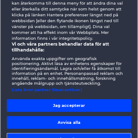
GOLDEN EI OF
FOREVER
kan återkomma till denna meny för att ändra dina val
MOORHUHN
DIAMONDS
eller återkalla ditt samtycke när som helst genom att
klicka på länken Hantera preferenser längst ned på
Visa alla spel
webbsidan [eller den flytande ikonen längst ned till
vänster på webbsidan, om tillämpligt]. Dina val
kommer att ha effekt inom vår Webbplats. Mer
Användarvillkor
Sekretesspolicy
Avtryck
information finns i vår integritetspolicy.
Vi och våra partners behandlar data för att
Om Företaget
FAQ
Facebook
tillhandahålla:
Använda exakta uppgifter om geografisk
Skicka in en begäran om att ångra köpet
positionering. Aktivt läsa av enhetens egenskaper för
identifieringsändamål. Lagra och/eller få åtkomst till
information på en enhet. Personanpassad reklam och
innehåll, reklam- och innehållsmätning, forskning
angående målgrupp och tjänsteutveckling.
Lista över partner (leverantörer)
Sociala casinospel är endast avsedda för
underhållningsändamål och har absolut
Jag accepterar
inget inflytande på eventuell framtida
framgång i spel med riktiga pengar.
Avvisa alla
©2026 Whow Games GmbH