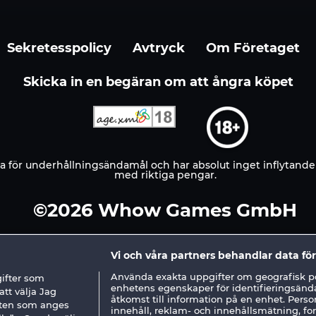
Sekretesspolicy
Avtryck
Om Företaget
Skicka in en begäran om att ångra köpet
da för underhållningsändamål och har absolut inget inflytande
med riktiga pengar.
©2026 Whow Games GmbH
Vi och våra partners behandlar data för 
Använda exakta uppgifter om geografisk pos
gifter som
enhetens egenskaper för identifieringsända
tt välja Jag
åtkomst till information på en enhet. Per
yften som anges
innehåll, reklam- och innehållsmätning, 