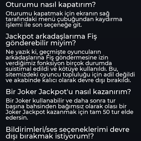
Oturumu nasıl kapatırım?
Oturumu kapatmak için ekranın sağ
tarafındaki menü çubuğundan kaydırma
işlemi ile son seçeneğe git.
Jackpot arkadaşlarıma Fiş
gönderebilir miyim?
Ne yazık ki, geçmişte oyuncuların
arkadaşlarına Fiş göndermesine izin
verdiğimiz fonksiyon birçok durumda
suistimal edildi ve kötüye kullanıldı. Bu,
sitemizdeki oyuncu topluluğu için adil değildi
ve akabinde kalıcı olarak devre dışı bırakıldı.
Bir Joker Jackpot'u nasıl kazanırım?
Bir Joker kullanabilir ve daha sonra tur
başına bahsinden bağımsız olarak olası bir
Joker Jackpot kazanmak için tam 50 tur elde
edersin.
Bildirimleri/ses seçeneklerimi devre
dışı bırakmak istiyorum!?