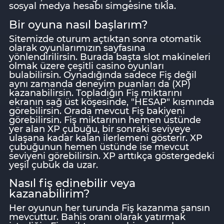
sosyal medya hesabı simgesine tıkla.
Bir oyuna nasıl başlarım?
Sitemizde oturum açtıktan sonra otomatik
olarak oyunlarımızın sayfasına
yönlendirilirsin. Burada başta slot makineleri
olmak üzere çeşitli casino oyunları
bulabilirsin. Oynadığında sadece Fiş değil
aynı zamanda deneyim puanları da (XP)
kazanabilirsin. Topladığın Fiş miktarını
ekranın sağ üst köşesinde, "HESAP" kısmında
görebilirsin. Orada mevcut Fiş bakiyeni
görebilirsin. Fiş miktarının hemen üstünde
yer alan XP çubuğu, bir sonraki seviyeye
ulaşana kadar kalan ilerlemeni gösterir. XP
çubuğunun hemen üstünde ise mevcut
seviyeni görebilirsin. XP arttıkça göstergedeki
yeşil çubuk da uzar.
Nasıl fiş edinebilir veya
kazanabilirim?
Her oyunun her turunda Fiş kazanma şansın
mevcuttur. Bahis oranı olarak yatırmak