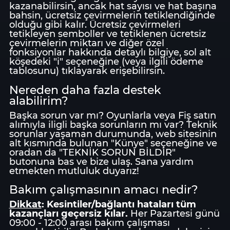
kazanabilirsin, ancak hat sayısı ve hat başına
bahsin, ücretsiz çevirmelerin tetiklendiğinde
olduğu gibi kalır. Ücretsiz çevirmeleri
tetikleyen semboller ve tetiklenen ücretsiz
çevirmelerin miktarı ve diğer özel
fonksiyonlar hakkında detaylı bilgiye, sol alt
köşedeki "i" seçeneğine (veya ilgili ödeme
tablosunu) tıklayarak erişebilirsin.
Nereden daha fazla destek
alabilirim?
Başka sorun var mı? Oyunlarla veya Fiş satın
alımıyla iligli başka sorunların mı var? Teknik
sorunlar yaşaman durumunda, web sitesinin
alt kısmında bulunan "Künye" seçeneğine ve
oradan da "TEKNİK SORUN BİLDİR"
butonuna bas ve bize ulaş. Sana yardım
etmekten mutluluk duyarız!
Bakım çalışmasının amacı nedir?
Dikkat
: Kesintiler/bağlantı hataları tüm
kazançları geçersiz kılar.
Her Pazartesi günü
09:00 - 12:00 arası bakım çalışması