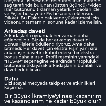
izleyerek Fiş hesabını doldurabilirsin. Ekranın
sağ tarafında bulunan (üstten üçüncü) "video
izle" butonunu tıklaman yeterli. Videoları izle
ve Fişler bu sayede Fiş hesabına eklensin.
Dikkat: Bu Fişlerin bakiyene yüklenmesi için
videonun tamamını sonuna kadar izlemelisin.
Arkadaş daveti
Arkadaşlarla oynamak her zaman daha
eğlencelidir. Biz de her arkadaş davetini
Bonus Fişlerle ödüllendiriyoruz. Ama daha
bitmedi: Her davet için ekstra Fişin yanı sıra
arkadaşın davetini kabul ederse bir ekstra
bonus daha alırsın. Profil resminin yanındaki
"HESAP" seçeneğine ve ardından "Topluluk"
butonuna tıklayarak arkadaşlarını bulabilir ve
davet edebilirsin.
Daha
Bizi sosyal medyada takip et ve etkinlikleri
kaçırma.
Bir Büyük İkramiye'yi nasıl kazanırım
ve kazançlarım ne kadar büyük olur?