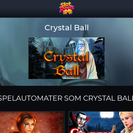
Crystal Ball
SPELAUTOMATER SOM CRYSTAL BAL