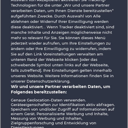
Technologien für die unter „Wir und unsere Partner
Book Of The Ages
Magic Book 6
verarbeiten Daten, um Ihnen Dienste bereitzustellen“
aufgeführten Zwecke. Durch Auswahl von Alle
ablehnen oder Widerruf Ihrer Einwilligung werden
diese deaktiviert. . Wenn Tracker deaktiviert sind, sind
manche Inhalte und Anzeigen möglicherweise nicht
mehr so ​​relevant für Sie. Sie können dieses Menü
jederzeit wieder aufrufen, um Ihre Einstellungen zu
ändern oder Ihre Einwilligung zu widerrufen, indem
Magic Book
Book of Romeo and Julia
Sie auf den Link Voreinstellungen verwalten am
unteren Rand der Webseite klicken [oder das
schwebende Symbol unten links auf der Webseite,
AGB
Datenschutz
Impressum
falls zutreffend]. Ihre Einstellungen gelten innerhalb
unseres Website. Weitere Informationen finden Sie in
unserer Datenschutzerklärung.
Unternehmensseite
FAQ
Facebook
Wir und unsere Partner verarbeiten Daten, um
Folgendes bereitzustellen:
Widerruf einreichen
Genaue Geolocation-Daten verwenden.
Geräteeigenschaften zur Identifikation aktiv abfragen.
Speichern von und/oder Zugriff auf Informationen auf
einem Gerät. Personalisierte Werbung und Inhalte,
Messung von Werbung und Inhalten,
Zielgruppenforschung und Entwicklung von
Dienstleistungen.