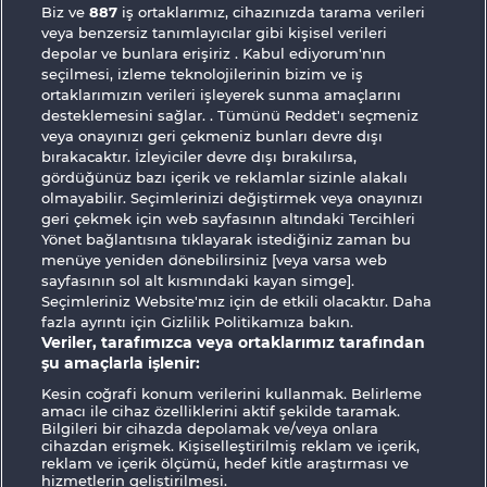
Book Of The Ages
Jack Potter & the Book of Dynasties 6
Biz ve
887
iş ortaklarımız, cihazınızda tarama verileri
veya benzersiz tanımlayıcılar gibi kişisel verileri
depolar ve bunlara erişiriz . Kabul ediyorum'nın
seçilmesi, izleme teknolojilerinin bizim ve iş
ortaklarımızın verileri işleyerek sunma amaçlarını
desteklemesini sağlar. . Tümünü Reddet'ı seçmeniz
veya onayınızı geri çekmeniz bunları devre dışı
bırakacaktır. İzleyiciler devre dışı bırakılırsa,
Magic Book 6
The black Book of Pirates
gördüğünüz bazı içerik ve reklamlar sizinle alakalı
olmayabilir. Seçimlerinizi değiştirmek veya onayınızı
geri çekmek için web sayfasının altındaki Tercihleri
Yönet bağlantısına tıklayarak istediğiniz zaman bu
Hüküm ve Koşullar
Gizlilik Beyanı
menüye yeniden dönebilirsiniz [veya varsa web
sayfasının sol alt kısmındaki kayan simge].
Künye
Şirket
SSS
Facebook
Seçimleriniz Website'mız için de etkili olacaktır. Daha
fazla ayrıntı için Gizlilik Politikamıza bakın.
İptal talebini gönder
Veriler, tarafımızca veya ortaklarımız tarafından
şu amaçlarla işlenir:
Kesin coğrafi konum verilerini kullanmak. Belirleme
amacı ile cihaz özelliklerini aktif şekilde taramak.
Bilgileri bir cihazda depolamak ve/veya onlara
cihazdan erişmek. Kişiselleştirilmiş reklam ve içerik,
Sosyal casino oyunları sadece eğlence
reklam ve içerik ölçümü, hedef kitle araştırması ve
hizmetlerin geliştirilmesi.
amaçlıdır ve gerçek parayla oynanan kumar