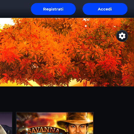
Registrati
Accedi