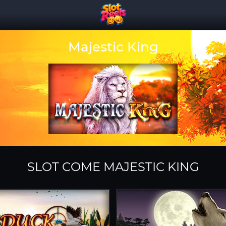
Majestic King
SLOT COME MAJESTIC KING