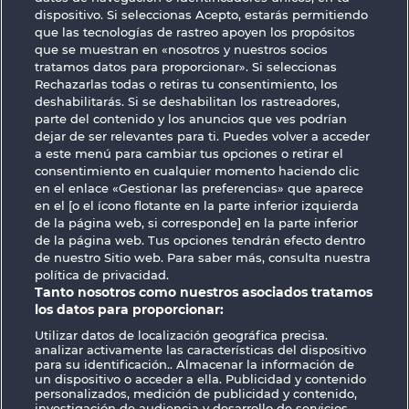
dispositivo. Si seleccionas Acepto, estarás permitiendo
7 Supernova Fruits
Wild Rubies
que las tecnologías de rastreo apoyen los propósitos
que se muestran en «nosotros y nuestros socios
tratamos datos para proporcionar». Si seleccionas
Rechazarlas todas o retiras tu consentimiento, los
deshabilitarás. Si se deshabilitan los rastreadores,
parte del contenido y los anuncios que ves podrían
dejar de ser relevantes para ti. Puedes volver a acceder
a este menú para cambiar tus opciones o retirar el
Fancy Fruits
Total Eclipse
consentimiento en cualquier momento haciendo clic
en el enlace «Gestionar las preferencias» que aparece
en el [o el ícono flotante en la parte inferior izquierda
Términos y condiciones
de la página web, si corresponde] en la parte inferior
de la página web. Tus opciones tendrán efecto dentro
de nuestro Sitio web. Para saber más, consulta nuestra
Declaración de privacidad
Aviso Legal
política de privacidad.
Tanto nosotros como nuestros asociados tratamos
Empresa
FAQ
Facebook
los datos para proporcionar:
Utilizar datos de localización geográfica precisa.
Enviar solicitud de desistimiento
analizar activamente las características del dispositivo
para su identificación.. Almacenar la información de
un dispositivo o acceder a ella. Publicidad y contenido
personalizados, medición de publicidad y contenido,
investigación de audiencia y desarrollo de servicios.