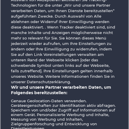
Technologien für die unter „Wir und unsere Partner
7 Supernova Fruits
Fancy Fruits
verarbeiten Daten, um Ihnen Dienste bereitzustellen“
aufgeführten Zwecke. Durch Auswahl von Alle
ablehnen oder Widerruf Ihrer Einwilligung werden
diese deaktiviert. . Wenn Tracker deaktiviert sind, sind
manche Inhalte und Anzeigen möglicherweise nicht
mehr so ​​relevant für Sie. Sie können dieses Menü
jederzeit wieder aufrufen, um Ihre Einstellungen zu
ändern oder Ihre Einwilligung zu widerrufen, indem
Fruit Love
Fruits & Wilds 2
Sie auf den Link Voreinstellungen verwalten am
unteren Rand der Webseite klicken [oder das
schwebende Symbol unten links auf der Webseite,
AGB
Datenschutz
Impressum
falls zutreffend]. Ihre Einstellungen gelten innerhalb
unseres Website. Weitere Informationen finden Sie in
unserer Datenschutzerklärung.
Unternehmensseite
FAQ
Facebook
Wir und unsere Partner verarbeiten Daten, um
Folgendes bereitzustellen:
Widerruf einreichen
Genaue Geolocation-Daten verwenden.
Geräteeigenschaften zur Identifikation aktiv abfragen.
Speichern von und/oder Zugriff auf Informationen auf
einem Gerät. Personalisierte Werbung und Inhalte,
Messung von Werbung und Inhalten,
Zielgruppenforschung und Entwicklung von
Dienstleistungen.