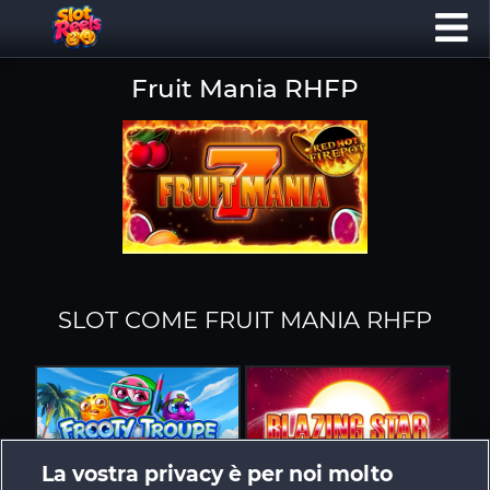
Fruit Mania RHFP
SLOT COME FRUIT MANIA RHFP
La vostra privacy è per noi molto