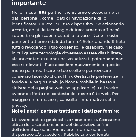
importante
Frooty Troupe Sun Splash
Blazing Star
Noi e i nostri
885
partner archiviamo e accediamo ai
dati personali, come i dati di navigazione gli o
identificatori univoci, sul tuo dispositivo . Selezionando
Accetto, abiliti le tecnologie di tracciamento affinché
supportino gli scopi mostrati alla voce "Noi e i nostri
partner trattiamo i dati da fornire". Selezionando Rifiuta
Royal Seven
40 Sevens
tutti o revocando il tuo consenso, le disabiliti. Nel caso
in cui queste tecnologie dovessero essere disabilitate,
alcuni contenuti e annunci visualizzati potrebbero non
essere rilevanti. Puoi accedere nuovamente a questo
Termini e condizioni
menu per modificare le tue scelte o per revocare il
consenso facendo clic sul link Gestisci le preferenze in
Informativa sulla privacy
Note legali
fondo alla pagina web. [o l'icona mobile in basso a
sinistra della pagina web, se applicabile]. Tali scelte
avranno effetto nel contesto del nostro Sito web. Per
Società
FAQ
Facebook
maggiori informazioni, consulta l'Informativa sulla
privacy.
Invia richiesta di recesso
Noi e i nostri partner trattiamo i dati per fornire:
Utilizzare dati di geolocalizzazione precisi. Scansione
attiva delle caratteristiche del dispositivo ai fini
dell’identificazione. Archiviare informazioni su
dispositivo e/o accedervi. Pubblicità e contenuti