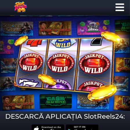
DESCARCĂ APLICAȚIA SlotReels24: