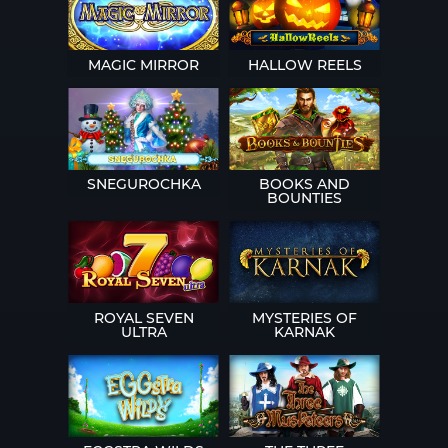
MAGIC MIRROR
HALLOW REELS
SNEGUROCHKA
BOOKS AND
BOUNTIES
ROYAL SEVEN
MYSTERIES OF
ULTRA
KARNAK