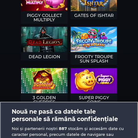
PIGGY COLLECT
GATES OF ISHTAR
MULTIPLY
DEAD LEGION
FROOTY TROUPE
SUN SPLASH
3 GOLDEN
SUPER PIGGY
CHERRIES
COINS
Nouă ne pasă ca datele tale
personale să rămână confidențiale
Noi și partenerii noștri
887
stocăm și accesăm date cu
caracter personal, precum datele de navigare sau