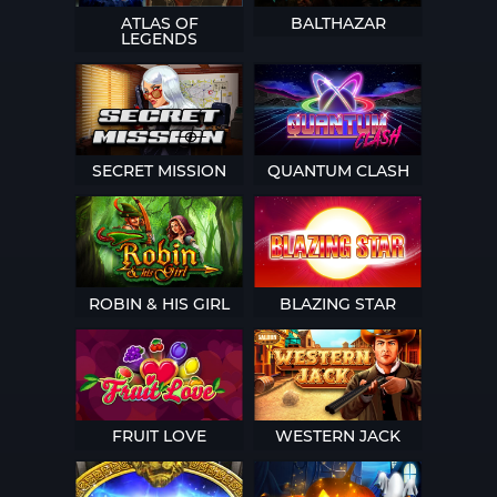
ATLAS OF
BALTHAZAR
LEGENDS
SECRET MISSION
QUANTUM CLASH
ROBIN & HIS GIRL
BLAZING STAR
FRUIT LOVE
WESTERN JACK