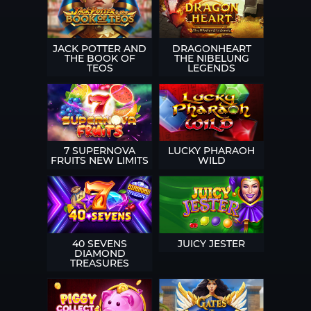
JACK POTTER AND
DRAGONHEART
THE BOOK OF
THE NIBELUNG
TEOS
LEGENDS
7 SUPERNOVA
LUCKY PHARAOH
FRUITS NEW LIMITS
WILD
40 SEVENS
JUICY JESTER
DIAMOND
TREASURES