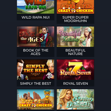
WILD RAPA NUI
SUPER DUPER
MOORHUHN
BOOK OF THE
BEAUTIFUL
AGES
NATURE
SIMPLY THE BEST
ROYAL SEVEN